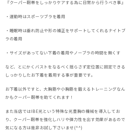
『クーパー靭帯をしっかりケアする為に日常から行うべき事』
・運動時はスポーツブラを着用
・睡眠時は垂れ防止や形の補正をサポートしてくれるナイトブ
ラの着用
・サイズがあってない下着の着用やノーブラの時間を無くす
など、とにかくバストをなるべく揺らさず定位置に固定できる
しっかりしたお下着を着用する事が重要です。
お下着以外ですと、大胸筋や小胸筋を鍛えるトレーニングなん
かもクーパー靭帯を助てくれます！
また当店ではIBE光という特殊な光豊胸の機械を導入してお
り、クーパー靭帯を強化しハリや弾力性を出す効果があるので
気になる方は是非お試し下さいませ(^^)