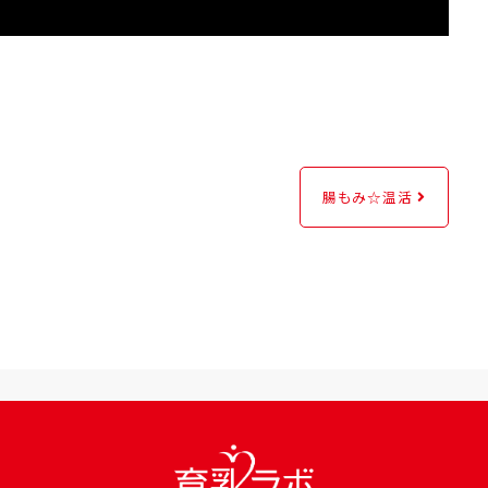
腸もみ☆温活