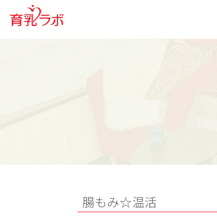
腸もみ☆温活