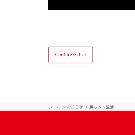
before☆after
ホーム
お知らせ
腸もみ☆温活