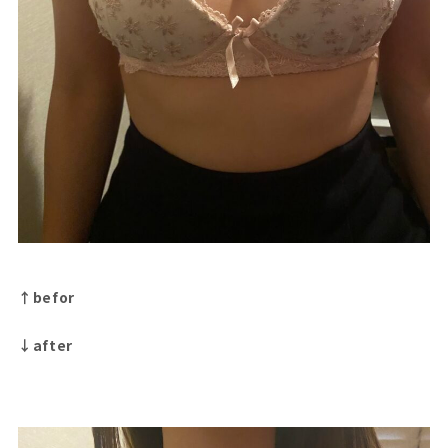
↑befor
↓after